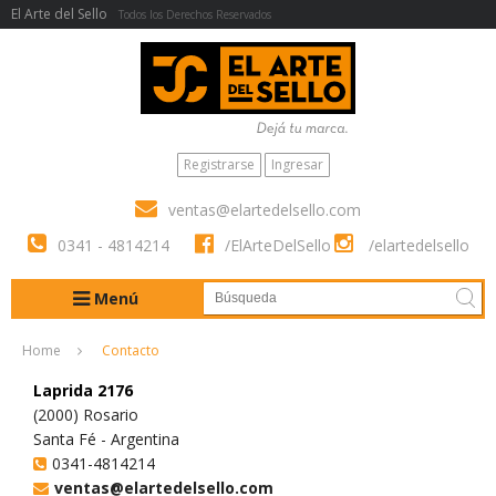
El Arte del Sello
Todos los Derechos Reservados
Registrarse
Ingresar
ventas@elartedelsello.com
0341 - 4814214
/ElArteDelSello
/elartedelsello
Menú
Home
Contacto
Laprida 2176
(2000) Rosario
Santa Fé - Argentina
0341-4814214
ventas@elartedelsello.com