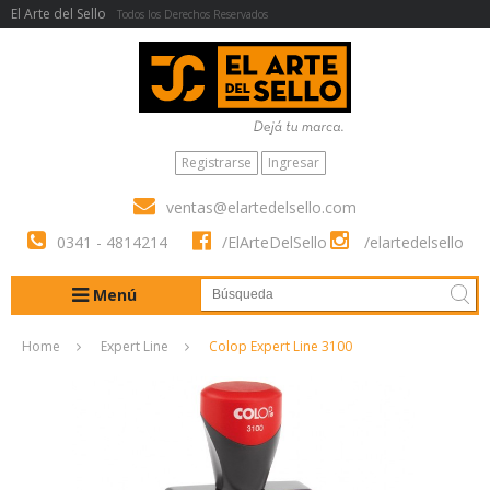
El Arte del Sello
Todos los Derechos Reservados
Registrarse
Ingresar
ventas@elartedelsello.com
0341 - 4814214
/ElArteDelSello
/elartedelsello
Menú
Home
Expert Line
Colop Expert Line 3100